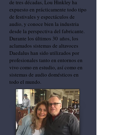
de tres décadas, Lou Hinkley ha
expuesto en prácticamente todo tipo
de festivales y espectáculos de
audio, y conoce bien la industria
desde la perspectiva del fabricante.
Durante los últimos 30 años, los
aclamados sistemas de altavoces
Daedalus han sido utilizados por
profesionales tanto en entornos en
vivo como en estudio, así como en
sistemas de audio domésticos en
todo el mundo.