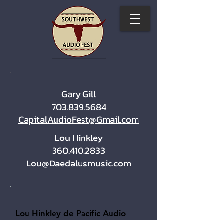
Gary Gill
703.839.5684
CapitalAudioFest@Gmail.com
Lou Hinkley
360.410.2833
Lou@Daedalusmusic.com
Lou Hinkley de Pacific Audio