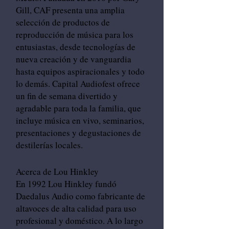
Gill, CAF presenta una amplia
selección de productos de
reproducción de música para los
entusiastas, desde tecnologías de
nueva creación y de vanguardia
hasta equipos aspiracionales y todo
lo demás. Capital Audiofest ofrece
un fin de semana divertido y
agradable para toda la familia, que
incluye música en vivo, seminarios,
presentaciones y degustaciones de
destilerías locales.
Acerca de Lou Hinkley
En 1992 Lou Hinkley fundó
Daedalus Audio como fabricante de
altavoces de alta calidad para uso
profesional y doméstico. A lo largo