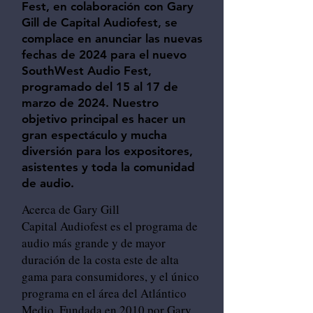
Fest, en colaboración con Gary
Gill de Capital Audiofest, se
complace en anunciar las nuevas
fechas de 2024 para el nuevo
SouthWest Audio Fest,
programado del 15 al 17 de
marzo de 2024. Nuestro
objetivo principal es hacer un
gran espectáculo y mucha
diversión para los expositores,
asistentes y toda la comunidad
de audio.
Acerca de Gary Gill
Capital Audiofest es el programa de
audio más grande y de mayor
duración de la costa este de alta
gama para consumidores, y el único
programa en el área del Atlántico
Medio. Fundada en 2010 por Gary